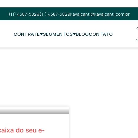
(11) 4587-5829
(11) 4587-5829
kavalcanti@kavalcanti.com.br
CONTRATE
SEGMENTOS
BLOG
CONTATO
aixa do seu e-