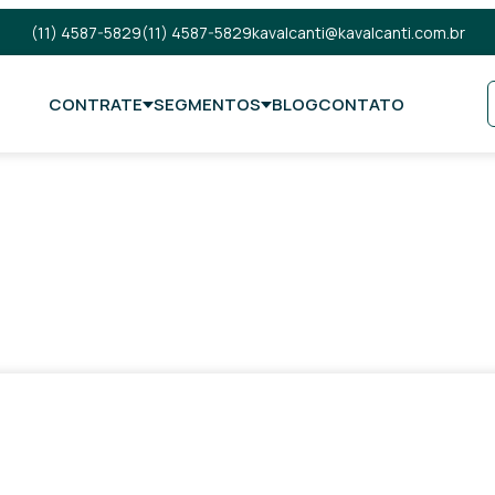
(11) 4587-5829
(11) 4587-5829
kavalcanti@kavalcanti.com.br
CONTRATE
SEGMENTOS
BLOG
CONTATO
ercado!