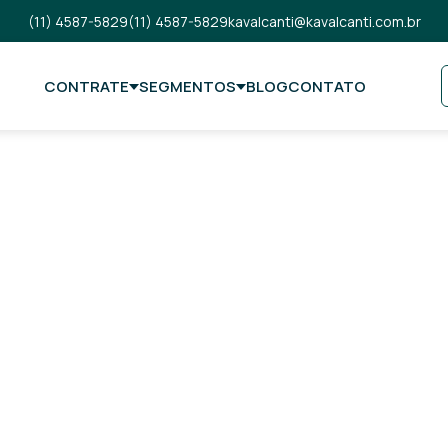
(11) 4587-5829
(11) 4587-5829
kavalcanti@kavalcanti.com.br
CONTRATE
SEGMENTOS
BLOG
CONTATO
 de
 do mercado!