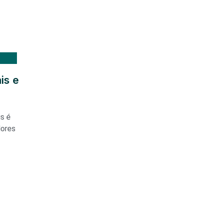
is e
is é
dores