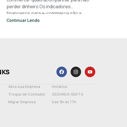
perder dinheiro Os indicadores
financeiros para e-commerce são a
base de qualquer decisão inteligente em
Continuar Lendo
uma loja virtual. Sem números claros, o
NKS
Abra sua Empresa
Horários
Troque de Contador
SEGUNDA-SEXTA
Migrar Empresa
Das 9h às 17h