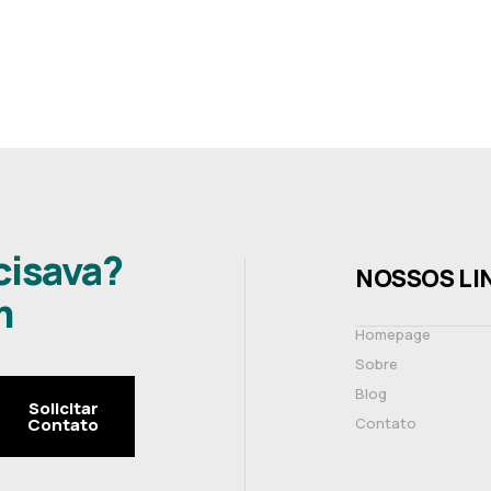
cisava?
NOSSOS LI
m
Homepage
Sobre
Blog
Solicitar
Contato
Contato