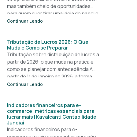
mas também cheio de oportunidades
para quem quer tirar uma ideia do papel e
construir um
Continuar Lendo
Tributação de Lucros 2026: O Que
Muda e Como se Preparar
Tributação sobre distribuição de lucros a
partir de 2026: o que muda na prática e
como se planejar com antecedência A
partir de 1º de janeiro de 2026, a forma
Continuar Lendo
Indicadores financeiros para e-
commerce: métricas essenciais para
lucrar mais | Kavalcanti Contabilidade
Jundiaí
Indicadores financeiros para e-
commerce: quais acompanhar para não