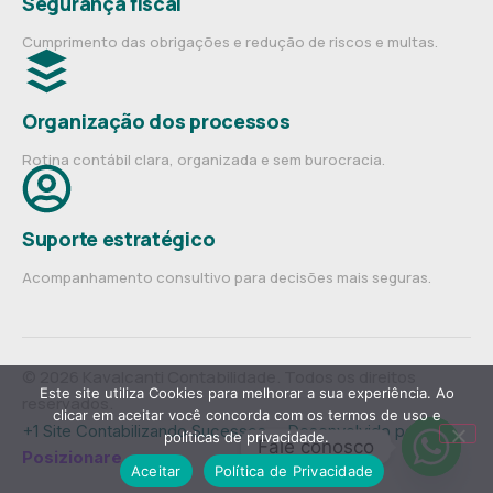
Segurança fiscal
Cumprimento das obrigações e redução de riscos e multas.
Organização dos processos
Rotina contábil clara, organizada e sem burocracia.
Suporte estratégico
Acompanhamento consultivo para decisões mais seguras.
© 2026 Kavalcanti Contabilidade. Todos os direitos
Este site utiliza Cookies para melhorar a sua experiência. Ao
reservados.
clicar em aceitar você concorda com os termos de uso e
+1 Site Contabilizando Sucessos— Desenvolvido por
políticas de privacidade.
Fale conosco
Posizionare
.
Aceitar
Política de Privacidade