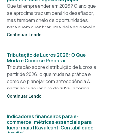
Que tal empreender em 2026? O ano que
se aproxima traz um cenário desafiador,
mas também cheio de oportunidades
para quem quer tirar uma ideia do papel e
construir um
Continuar Lendo
Tributação de Lucros 2026: O Que
Muda e Como se Preparar
Tributação sobre distribuição de lucros a
partir de 2026: o que muda na prática e
como se planejar com antecedência A
partir de 1º de janeiro de 2026, a forma
Continuar Lendo
Indicadores financeiros para e-
commerce: métricas essenciais para
lucrar mais | Kavalcanti Contabilidade