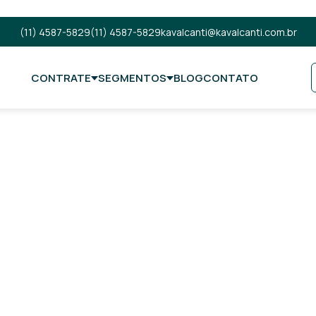
(11) 4587-5829
(11) 4587-5829
kavalcanti@kavalcanti.com.br
CONTRATE
SEGMENTOS
BLOG
CONTATO
 de