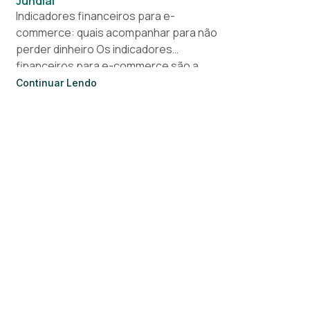
Jundiaí
Indicadores financeiros para e-
commerce: quais acompanhar para não
perder dinheiro Os indicadores
financeiros para e-commerce são a
base de qualquer decisão inteligente em
Continuar Lendo
uma loja virtual. Sem números claros, o