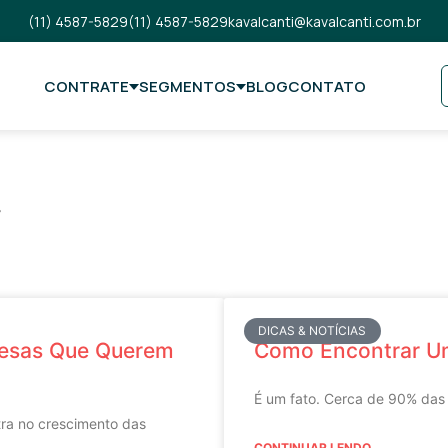
(11) 4587-5829
(11) 4587-5829
kavalcanti@kavalcanti.com.br
CONTRATE
SEGMENTOS
BLOG
CONTATO
!
DICAS & NOTÍCIAS
resas Que Querem
Como Encontrar Um
É um fato. Cerca de 90% das 
ntra no crescimento das
CONTINUAR LENDO