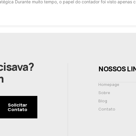
atégica Durante muito tempo, o papel do contador foi visto apenas
cisava?
NOSSOS LI
m
Homepage
Sobre
Blog
Solicitar
Contato
Contato