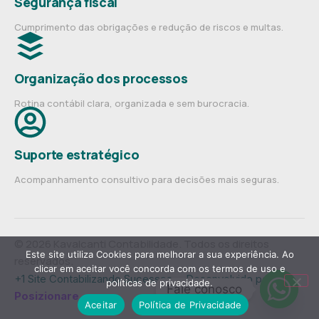
Segurança fiscal
Cumprimento das obrigações e redução de riscos e multas.
Organização dos processos
Rotina contábil clara, organizada e sem burocracia.
Suporte estratégico
Acompanhamento consultivo para decisões mais seguras.
© 2026 Kavalcanti Contabilidade. Todos os direitos
Este site utiliza Cookies para melhorar a sua experiência. Ao
reservados.
clicar em aceitar você concorda com os termos de uso e
+1 Site Contabilizando Sucessos— Desenvolvido por
políticas de privacidade.
Fale conosco
Posizionare
.
Aceitar
Política de Privacidade