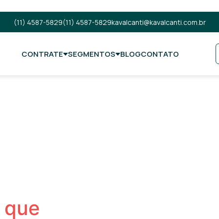
(11) 4587-5829
(11) 4587-5829
kavalcanti@kavalcanti.com.br
CONTRATE
SEGMENTOS
BLOG
CONTATO
 que