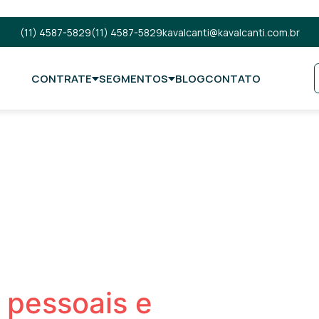
(11) 4587-5829
(11) 4587-5829
kavalcanti@kavalcanti.com.br
CONTRATE
SEGMENTOS
BLOG
CONTATO
 pessoais e