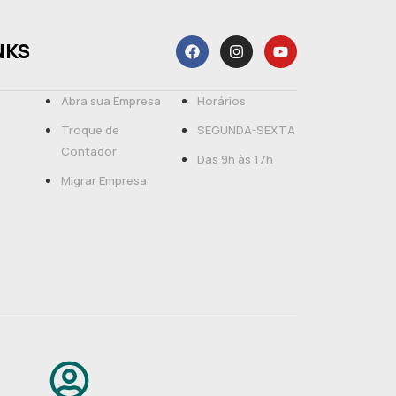
NKS
Abra sua Empresa
Horários
Troque de
SEGUNDA-SEXTA
Contador
Das 9h às 17h
Migrar Empresa