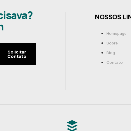
cisava?
NOSSOS LI
m
Homepage
Sobre
Solicitar
Blog
Contato
Contato