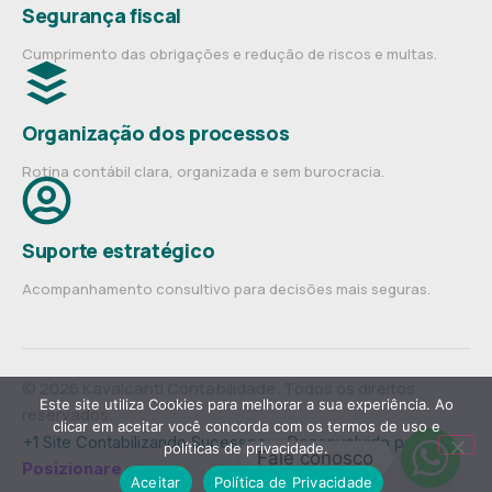
Segurança fiscal
Cumprimento das obrigações e redução de riscos e multas.
Organização dos processos
Rotina contábil clara, organizada e sem burocracia.
Suporte estratégico
Acompanhamento consultivo para decisões mais seguras.
© 2026 Kavalcanti Contabilidade. Todos os direitos
Este site utiliza Cookies para melhorar a sua experiência. Ao
reservados.
clicar em aceitar você concorda com os termos de uso e
+1 Site Contabilizando Sucessos— Desenvolvido por
políticas de privacidade.
Fale conosco
Posizionare
.
Aceitar
Política de Privacidade