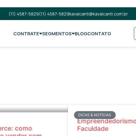
(11) 4587-5829
(11) 4587-5829
kavalcanti@kavalcanti.com.br
CONTRATE
SEGMENTOS
BLOG
CONTATO
DICAS & NOTÍCIAS
Empreendedorismo
erce: como
Faculdade
y e vender com