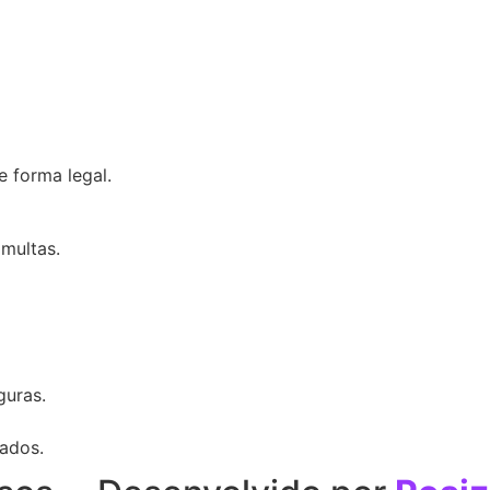
 forma legal.
multas.
guras.
vados.