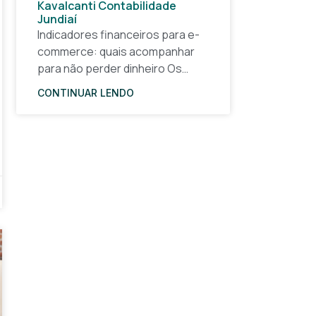
Kavalcanti Contabilidade
Jundiaí
Indicadores financeiros para e-
commerce: quais acompanhar
para não perder dinheiro Os
indicadores financeiros para e-
CONTINUAR LENDO
commerce são a base de
qualquer decisão inteligente em
uma loja virtual. Sem números
claros, o