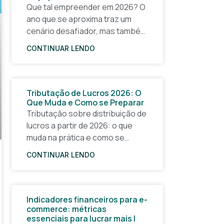
Que tal empreender em 2026? O
ano que se aproxima traz um
cenário desafiador, mas também
cheio de oportunidades para
CONTINUAR LENDO
quem quer tirar uma ideia do
papel e construir um
Tributação de Lucros 2026: O
Que Muda e Como se Preparar
Tributação sobre distribuição de
lucros a partir de 2026: o que
muda na prática e como se
planejar com antecedência A
CONTINUAR LENDO
partir de 1º de janeiro de 2026, a
forma
Indicadores financeiros para e-
commerce: métricas
essenciais para lucrar mais |