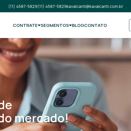
(11) 4587-5829
(11) 4587-5829
kavalcanti@kavalcanti.com.br
CONTRATE
SEGMENTOS
BLOG
CONTATO
 de
 do mercado!